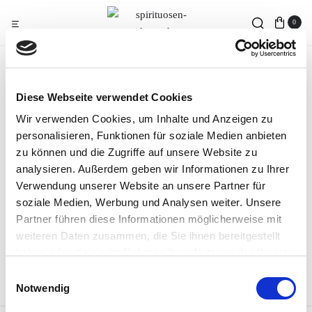
0
Cognac & Brandy
(1)
Gin
(2)
Diese Webseite verwendet Cookies
Wir verwenden Cookies, um Inhalte und Anzeigen zu
Liköre
(3)
Rum
(6)
personalisieren, Funktionen für soziale Medien anbieten
zu können und die Zugriffe auf unsere Website zu
analysieren. Außerdem geben wir Informationen zu Ihrer
Verwendung unserer Website an unsere Partner für
Therapeutikum
(1)
Weinbrand
(1)
soziale Medien, Werbung und Analysen weiter. Unsere
Partner führen diese Informationen möglicherweise mit
weiteren Daten zusammen, die Sie ihnen bereitgestellt
Whisky
(1)
haben oder die sie im Rahmen Ihrer Nutzung der Dienste
gesammelt haben.
Einwilligungsauswahl
Impressum
|
Datenschutz
Notwendig